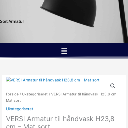
Gå
til
indholdet
Sort Armatur
Menu
Forside
/
Ukategoriseret
/ VERSI Armatur til håndvask H23,8 cm –
Mat sort
Ukategoriseret
VERSI Armatur til håndvask H23,8
cm – Mat sort