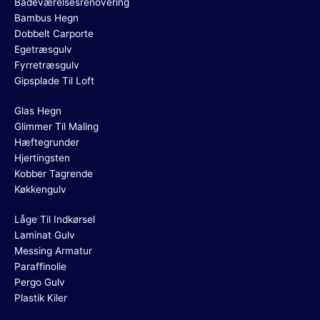
Badeværelsesrenovering
Bambus Hegn
Dobbelt Carporte
Egetræsgulv
Fyrretræsgulv
Gipsplade Til Loft
Glas Hegn
Glimmer Til Maling
Hæftegrunder
Hjertingsten
Kobber Tagrende
Køkkengulv
Låge Til Indkørsel
Laminat Gulv
Messing Armatur
Paraffinolie
Pergo Gulv
Plastik Kiler