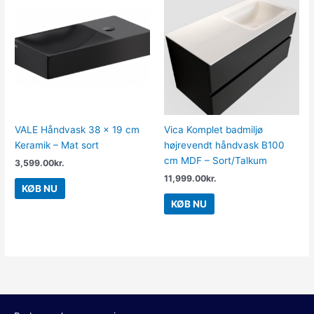
VALE Håndvask 38 x 19 cm
Vica Komplet badmiljø
Keramik – Mat sort
højrevendt håndvask B100
cm MDF – Sort/Talkum
3,599.00
kr.
11,999.00
kr.
KØB NU
KØB NU