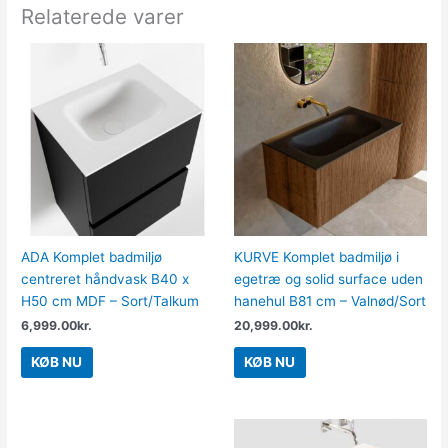
Relaterede varer
ADA Komplet badmiljø
KURVE Komplet badmiljø i
centreret håndvask B40 x
egetræ og solid surface uden
H50 cm MDF – Sort/Talkum
hanehul B81 cm – Valnød/Sort
6,999.00
kr.
20,999.00
kr.
KØB NU
KØB NU