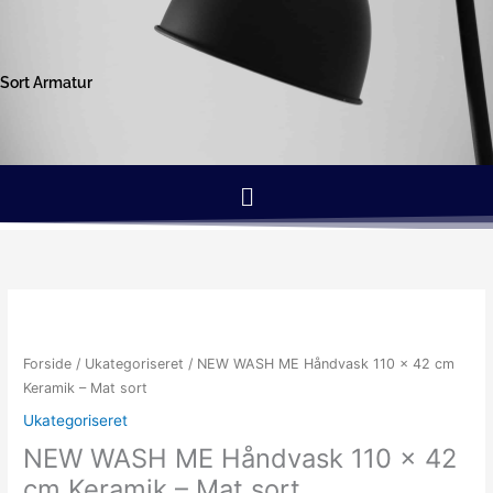
Gå
til
indholdet
Sort Armatur
Menu
Forside
/
Ukategoriseret
/ NEW WASH ME Håndvask 110 x 42 cm
Keramik – Mat sort
Ukategoriseret
NEW WASH ME Håndvask 110 x 42
cm Keramik – Mat sort