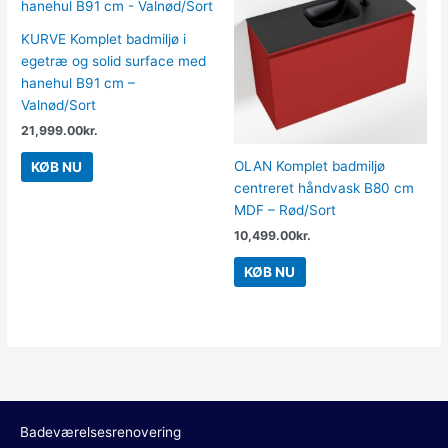
KURVE Komplet badmiljø i
egetræ og solid surface med
hanehul B91 cm –
Valnød/Sort
21,999.00
kr.
OLAN Komplet badmiljø
KØB NU
centreret håndvask B80 cm
MDF – Rød/Sort
10,499.00
kr.
KØB NU
Badeværelsesrenovering