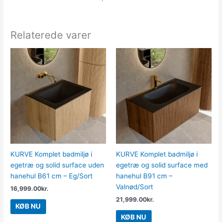
Relaterede varer
KURVE Komplet badmiljø i
KURVE Komplet badmiljø i
egetræ og solid surface uden
egetræ og solid surface med
hanehul B61 cm – Eg/Sort
hanehul B91 cm –
Valnød/Sort
16,999.00
kr.
21,999.00
kr.
KØB NU
KØB NU