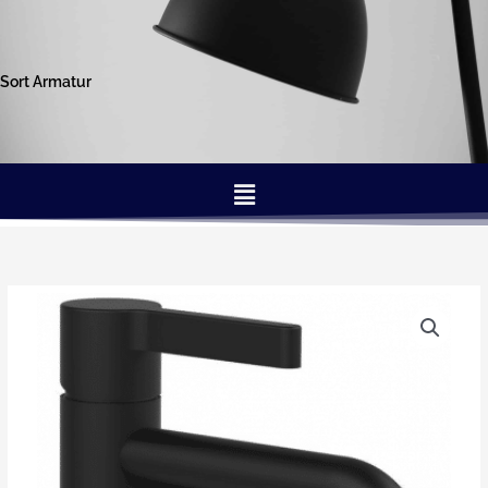
Gå
til
indholdet
Sort Armatur
Menu