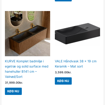
KURVE Komplet badmiljø i
VALE Håndvask 38 x 19 cm
egetræ og solid surface med
Keramik – Mat sort
hanehuller B141 cm –
3,599.00
kr.
Valnød/Sort
KØB NU
31,999.00
kr.
KØB NU