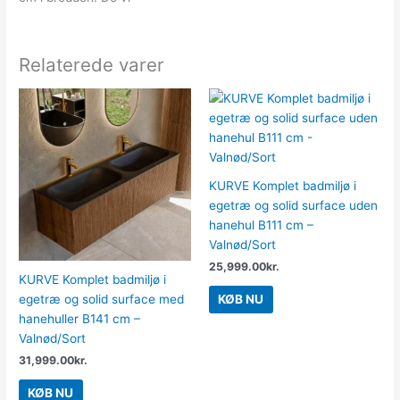
Relaterede varer
KURVE Komplet badmiljø i
egetræ og solid surface uden
hanehul B111 cm –
Valnød/Sort
25,999.00
kr.
KURVE Komplet badmiljø i
egetræ og solid surface med
KØB NU
hanehuller B141 cm –
Valnød/Sort
31,999.00
kr.
KØB NU