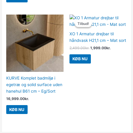
Den
Den
oprindelige
aktuelle
Tilbud!
Tilbud!
pris
pris
var:
er:
XO 1 Armatur drejbar til
2,499.00kr..
1,999.00kr..
håndvask H21,1 cm – Mat sort
2,499.00
kr.
1,999.00
kr.
KØB NU
KURVE Komplet badmiljø i
egetræ og solid surface uden
hanehul B61 cm – Eg/Sort
16,999.00
kr.
KØB NU