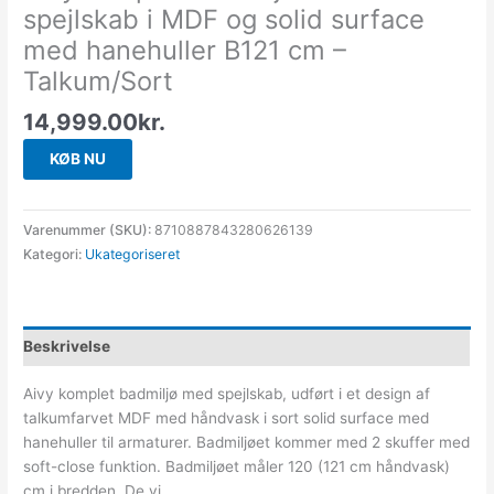
spejlskab i MDF og solid surface
med hanehuller B121 cm –
Talkum/Sort
14,999.00
kr.
KØB NU
Varenummer (SKU):
8710887843280626139
Kategori:
Ukategoriseret
Beskrivelse
Aivy komplet badmiljø med spejlskab, udført i et design af
talkumfarvet MDF med håndvask i sort solid surface med
hanehuller til armaturer. Badmiljøet kommer med 2 skuffer med
soft-close funktion. Badmiljøet måler 120 (121 cm håndvask)
cm i bredden. De vi