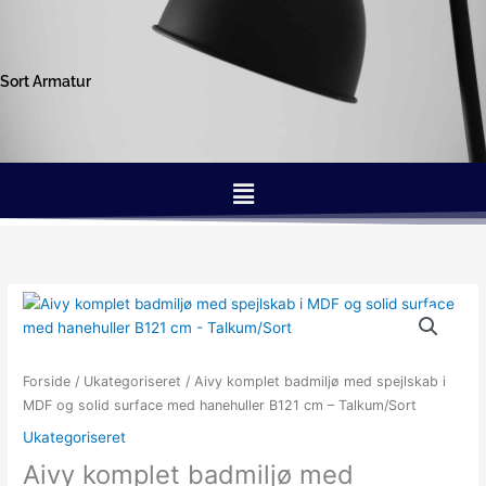
Gå
til
indholdet
Sort Armatur
Menu
Forside
/
Ukategoriseret
/ Aivy komplet badmiljø med spejlskab i
MDF og solid surface med hanehuller B121 cm – Talkum/Sort
Ukategoriseret
Aivy komplet badmiljø med