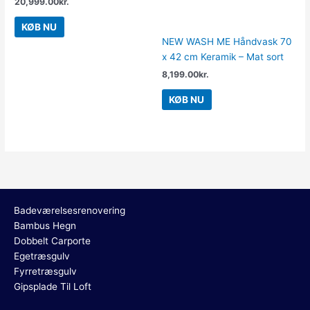
20,999.00
kr.
KØB NU
NEW WASH ME Håndvask 70
x 42 cm Keramik – Mat sort
8,199.00
kr.
KØB NU
Badeværelsesrenovering
Bambus Hegn
Dobbelt Carporte
Egetræsgulv
Fyrretræsgulv
Gipsplade Til Loft