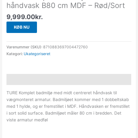
håndvask B80 cm MDF – Rød/Sort
9,999.00
kr.
KØB NU
Varenummer (SKU):
8710883697004472760
Kategori:
Ukategoriseret
Beskrivelse
TURE Komplet badmiljø med midt centreret håndvask til
vægmonteret armatur. Badmiljøet kommer med 1 dobbeltskab
med 1 hylde, og er fremstillet i MDF. Håndvasken er fremstillet
i sort solid surface. Badmiljøet måler 80 cm i bredden. Det
viste armatur medføl