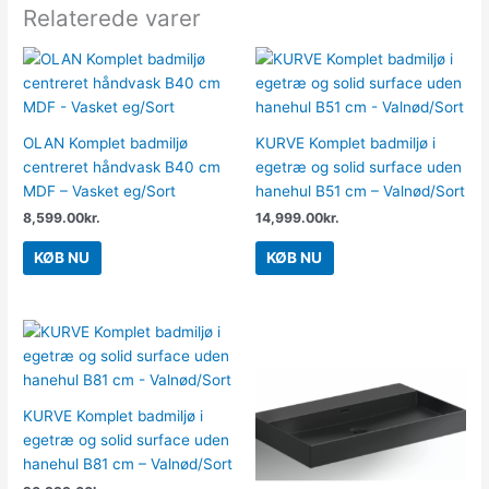
Relaterede varer
OLAN Komplet badmiljø
KURVE Komplet badmiljø i
centreret håndvask B40 cm
egetræ og solid surface uden
MDF – Vasket eg/Sort
hanehul B51 cm – Valnød/Sort
8,599.00
kr.
14,999.00
kr.
KØB NU
KØB NU
KURVE Komplet badmiljø i
egetræ og solid surface uden
hanehul B81 cm – Valnød/Sort