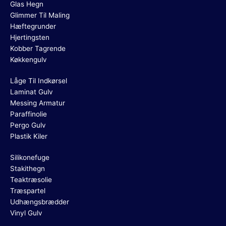
Glas Hegn
Glimmer Til Maling
Hæftegrunder
Hjertingsten
Kobber Tagrende
Køkkengulv
Låge Til Indkørsel
Laminat Gulv
Messing Armatur
Paraffinolie
Pergo Gulv
Plastik Kiler
Silikonefuge
Stakithegn
Teaktræsolie
Træspartel
Udhængsbrædder
Vinyl Gulv