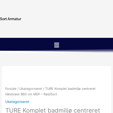
Gå
til
indholdet
Sort Armatur
Menu
Forside
/
Ukategoriseret
/ TURE Komplet badmiljø centreret
håndvask B80 cm MDF – Rød/Sort
Ukategoriseret
TURE Komplet badmiljø centreret